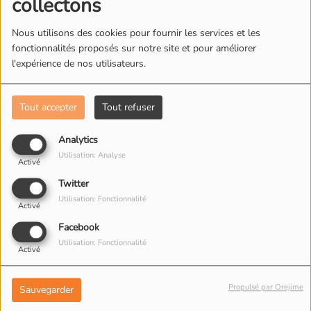
collectons
post-générique
Nous utilisons des cookies pour fournir les services et les
fonctionnalités proposés sur notre site et pour améliorer
Spider-Man Brand New Day : la fin du film expliquée
l'expérience de nos utilisateurs.
ANCIENNES ÉMISSIONS
Tout accepter
Tout refuser
Analytics
Utilisation: Analyse
Activé
Twitter
Utilisation: Fonctionnalité
Activé
Facebook
L'oeil de la nuit #9 -
L'oeil de la nuit #7 - Elise
Utilisation: Fonctionnalité
Activé
Sophie Pigeron
et Pierre Guiovanna
Propulsé par Orejime
Sauvegarder