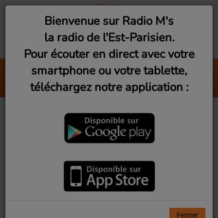
Bienvenue sur Radio M's
la radio de l'Est-Parisien.
Pour écouter en direct avec votre
smartphone ou votre tablette,
Somewhere Over The Rainbow
téléchargez notre application :
Israel Kamakawiwo'ole
Previous
Next
Fête de la ville de Montreuil 2023
Fermer