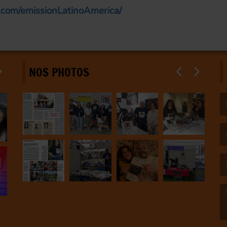
.com/emissionLatinoAmerica/
NOS PHOTOS
(L
(L
(L