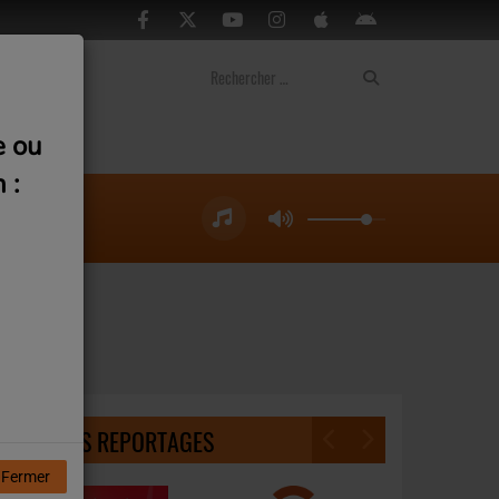
ontact
e ou
 :
DERNIERS REPORTAGES
Fermer