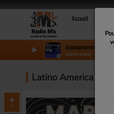
Accueil
R
Pou
v
Associativement votre #
Radio M's (Franck)
Latino America (Mar
0