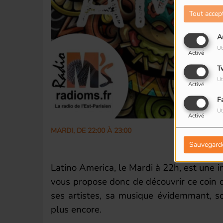
Tout accep
A
Ut
Activé
T
Ut
Activé
F
Ut
Activé
MARDI, DE 22:00 À 23:00
Sauvegard
Latino America, le Mardi à 22h, est une 
vous propose donc de découvrir ce coin d
ses artistes, sa musique évidemmant, so
plus encore.