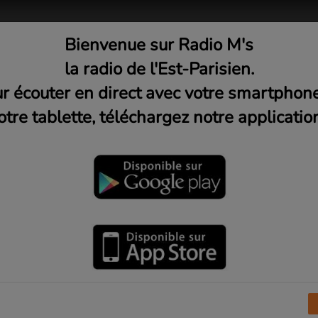
Bienvenue sur Radio M's
adio
Musique
Médias
C
la radio de l'Est-Parisien.
r écouter en direct avec votre smartphon
otre tablette, téléchargez notre application
13 - France bénévolat 93
di 22h)