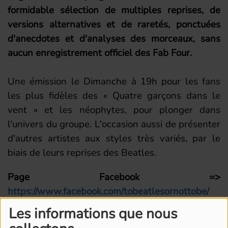
formidable sélection de multiples reprises, de
versions alternatives et de raretés, ponctuées
d'anecdotes et d'analyses des morceaux, sans
aucun enregistrement officiel des Fab Four.
Une émission le Dimanche à 19h pour les fans
les plus fidèles des « Quatre garçons dans le
vent » et les néophytes, pour plonger dans
l'univers du groupe. L'occasion aussi de présenter
d'autres artistes aux styles très variés, par le
biais de leurs reprises des Beatles.
Page Facebook =>
https://www.facebook.com/tobeatlesornottobe/
Les informations que nous