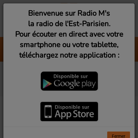
Bienvenue sur Radio M's
la radio de l'Est-Parisien.
Pour écouter en direct avec votre
smartphone ou votre tablette,
Valerie (Live At BBC)
téléchargez notre application :
Amy Winehouse
To Beatles or not to be
(Dimanche 19h)
Fermer