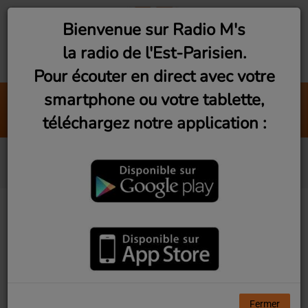
Bienvenue sur Radio M's
la radio de l'Est-Parisien.
Pour écouter en direct avec votre
smartphone ou votre tablette,
This Is Your Night
téléchargez notre application :
Heavy D & The Boyz
Devenir reporter radio
06 JUILLET 2026
Vous êtes passionné.e par l’activité associative
(Culture, sport, santé, environnement ...),
économique et citoyenne de votre ville et vous
rêvez de faire de la radio ?
Fermer