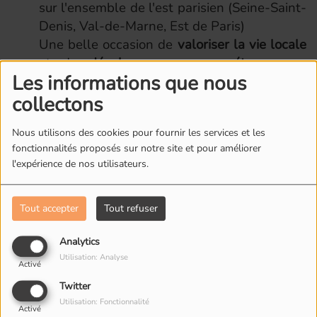
sur l'ensemble de l'est parisien (Seine-Saint-
Denis, Val-de-Marne, Est de Paris)
Une belle occasion de
valoriser la vie locale
et de
développer vos compétences en
Les informations que nous
journalisme radio
!
collectons
Pour nous contacter, allez sur la page
Nous utilisons des cookies pour fournir les services et les
Contact
fonctionnalités proposés sur notre site et pour améliorer
l'expérience de nos utilisateurs.
Tout accepter
Tout refuser
L'ÉQUIPE DE RADIO M'S
Analytics
Utilisation: Analyse
Activé
Twitter
Utilisation: Fonctionnalité
Activé