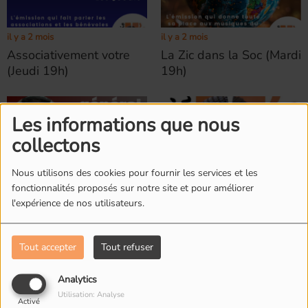
il y a 2 mois
il y a 2 mois
Associativement votre
La Zic dans la Soc (Mardi
(Jeudi 19h)
19h)
Les informations que nous
collectons
Nous utilisons des cookies pour fournir les services et les
fonctionnalités proposés sur notre site et pour améliorer
il y a 2 mois
il y a 7 mois
l'expérience de nos utilisateurs.
En quête d’intérêt
Nos anciennes émissions
général (Lundi 19h)
Tout accepter
Tout refuser
Analytics
Utilisation: Analyse
Activé