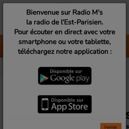
Bienvenue sur Radio M's
la radio de l'Est-Parisien.
Pour écouter en direct avec votre
smartphone ou votre tablette,
Your worst nightmare
téléchargez notre application :
Ella Doherty
Grilles des programmes
01 FÉVRIER 2026
Fermer