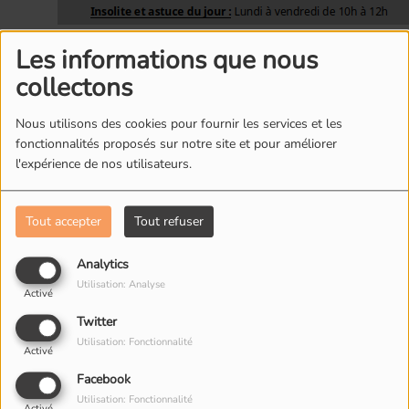
Les informations que nous
collectons
Nous utilisons des cookies pour fournir les services et les
fonctionnalités proposés sur notre site et pour améliorer
l'expérience de nos utilisateurs.
L'ÉQUIPE DE RADIO M'S
Tout accepter
Tout refuser
Analytics
Utilisation: Analyse
Activé
Twitter
Utilisation: Fonctionnalité
Activé
Facebook
Utilisation: Fonctionnalité
Activé