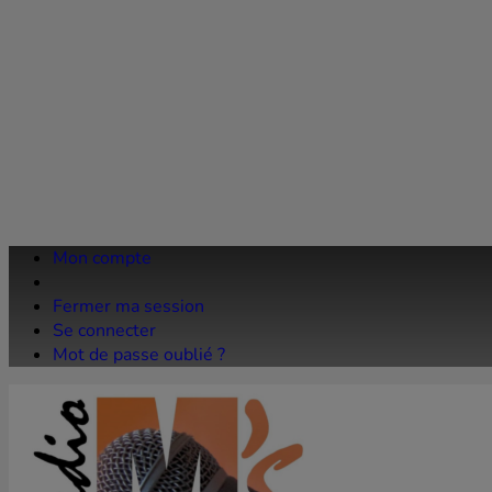
Mon compte
Fermer ma session
Se connecter
Mot de passe oublié ?
Faceboo
Twitter
YouTube
Instagra