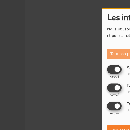
Les in
Nous utilison
et pour améli
Tout accep
A
Ut
Activé
T
Ut
Activé
F
Ut
Activé