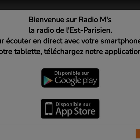
Bienvenue sur Radio M's
adio
Musique
Médias
C
la radio de l'Est-Parisien.
r écouter en direct avec votre smartphon
otre tablette, téléchargez notre application
éro 1
st l'animateur de l’émission "
Live Vibes
" le
 à 19h. Du son Pop, Rock, Funk et Hip-hop, des