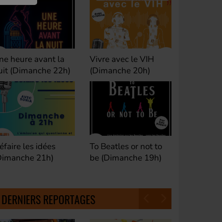
ivre avec le VIH
Club M's le Mix by
Dance Cl
Dimanche 20h)
David (Lundi, jeudi et
(Samedi 
samedi 23h)
o Beatles or not to
Fan de Funk (Samedi
Good Mor
e (Dimanche 19h)
21h)
(Samedi 
18h30)
DERNIERS REPORTAGES