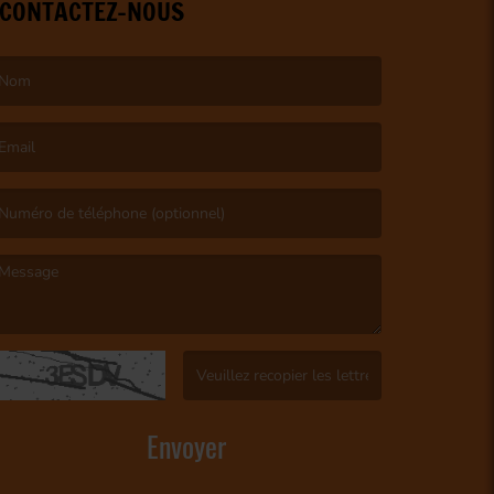
CONTACTEZ-NOUS
e nom est obligatoire. )
’email est obligatoire. )
e message est obligatoire. )
(Captcha invalide. )
Envoyer