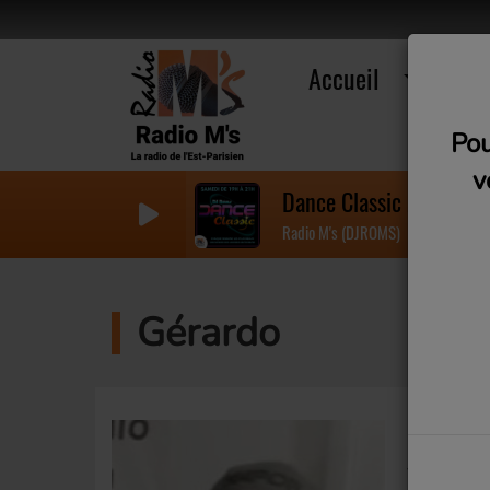
Accueil
R
Pou
v
Dance Classic 20 - Num
Radio M's (DJROMS)
Gérardo
Gérardo e
vendredi