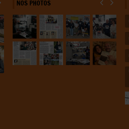
NOS PHOTOS
(L
(L
(L