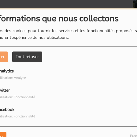
formations que nous collectons
s des cookies pour fournir les services et les fonctionnalités proposés s
orer l'expérience de nos utilisateurs.
Romainville : Les
R
boites à livres
d
ter
Tout refuser
nalytics
ilisation: Analyse
witter
Romainville : Dorine
R
ilisation: Fonctionnalité
restauratrice de
T
peinture
R
acebook
ilisation: Fonctionnalité
Prop