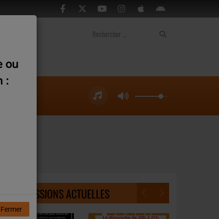
ontact
e ou
 :
NOS ÉMISSIONS ACTUELLES
Fermer