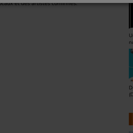
ocaux et des artistes confirmés.
Une heure avant la
V
nuit (Dimanche 22h)
(
Défaire les idées
T
(Dimanche 21h)
b