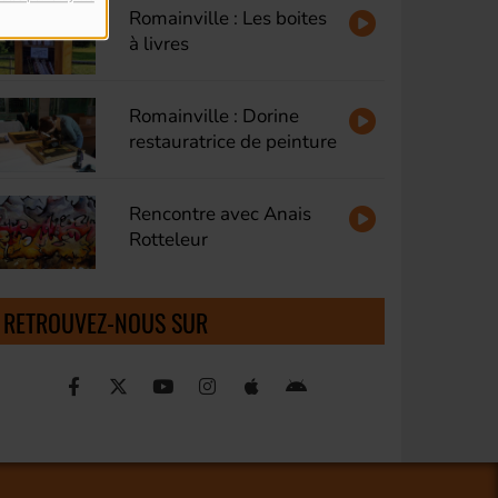
Romainville : Les boites
à livres
Romainville : Dorine
restauratrice de peinture
Rencontre avec Anais
Rotteleur
RETROUVEZ-NOUS SUR