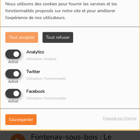
Nous utilisons des cookies pour fournir les services et les
fonctionnalités proposés sur notre site et pour améliorer
Bagnolet : Une fresque de
l'expérience de nos utilisateurs.
l'artiste Ernesto Novo
Tout accepter
Tout refuser
Montreuil : A L'adresse du jeu
Analytics
Utilisation: Analyse
Activé
Montreuil : Narvaland avec
Twitter
Michmich et Mox
Utilisation: Fonctionnalité
Activé
Facebook
Utilisation: Fonctionnalité
Montreuil : Scouts et guides
Activé
de France groupe La
Boissière
Propulsé par Orejime
Sauvegarder
Fontenay-sous-bois : Le