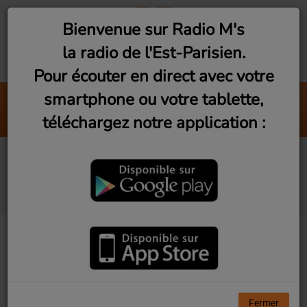
Bienvenue sur Radio M's
la radio de l'Est-Parisien.
Pour écouter en direct avec votre
smartphone ou votre tablette,
Mixtape Addict Show (Vendredi 23h)
téléchargez notre application :
Radio M's (DJ King Flow)
Reportages / Interviews
de l'Est-Parisien
Fermer