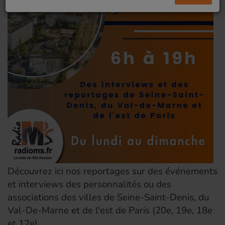
Découvrez ici nos reportages sur des événements
et interviews des personnalités ou des
associations des villes de Seine-Saint-Denis, du
Val-De-Marne et de l'est de Paris (20e, 19e, 18e
et 12e).