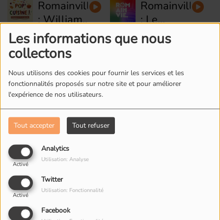
Romainville
Romainville
livres
de
: William
: Le
peinture
de POP
Tennis de
Les informations que nous
Romainville
Fontenay-
Cuisine
Table
collectons
: Riad de
sous-bois
avec
Cyclofficine
: Festival
Roberto
Nous utilisons des cookies pour fournir les services et les
land'art
fonctionnalités proposés sur notre site et pour améliorer
l'expérience de nos utilisateurs.
Ohého
L'ÉQUIPE DE RADIO M'S
Tout accepter
Tout refuser
Analytics
Utilisation: Analyse
Activé
Twitter
Utilisation: Fonctionnalité
Activé
Facebook