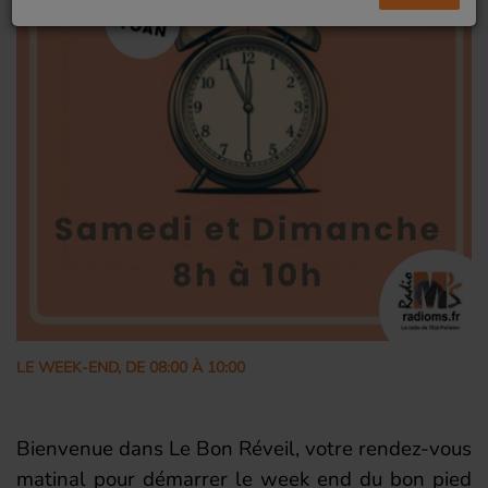
LE WEEK-END, DE 08:00 À 10:00
Bienvenue dans Le Bon Réveil, votre rendez-vous
matinal pour démarrer le week end du bon pied