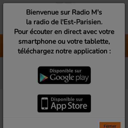
Bienvenue sur Radio M's
la radio de l'Est-Parisien.
Pour écouter en direct avec votre
smartphone ou votre tablette,
Alright
téléchargez notre application :
Jain
Le Bon Réveil avec Yoan
(Week-End - 8h - 10h)
Fermer