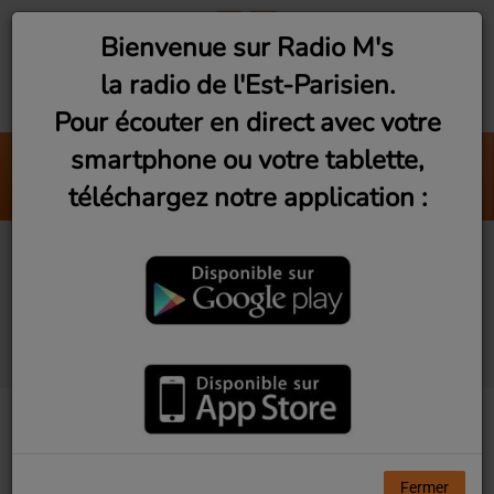
Bienvenue sur Radio M's
la radio de l'Est-Parisien.
Pour écouter en direct avec votre
smartphone ou votre tablette,
La Timidité des Arbres (Fe
téléchargez notre application :
La Maison Tellier
Studio Visit #19 -
Révéler l'invisible avec
Romain Lalire
Fermer