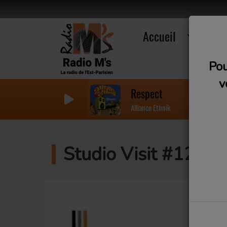
Accueil
R
Pou
v
Respect
Alliance Ethnik
Studio Visit #12 - 