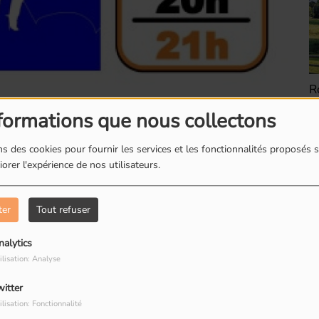
Romainville : Les
R
boites à livres
d
formations que nous collectons
s des cookies pour fournir les services et les fonctionnalités proposés s
orer l'expérience de nos utilisateurs.
ter
Tout refuser
Romainville : Dorine
R
restauratrice de
T
nalytics
io Visit.????
peinture
R
ilisation: Analyse
’univers lumineux de
Marion Flament
.
witter
ilisation: Fonctionnalité
sait déjà. Je sautais sur mon vélo sous lequel