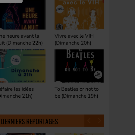
ivre avec le VIH
Club M's le Mix by
Dance Cl
Dimanche 20h)
David (Lundi, jeudi et
(Samedi 
samedi 23h)
o Beatles or not to
Fan de Funk (Samedi
Good Mor
e (Dimanche 19h)
21h)
(Samedi 
18h30)
DERNIERS REPORTAGES