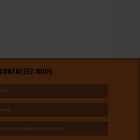
CONTACTEZ-NOUS
e nom est obligatoire. )
’email est obligatoire. )