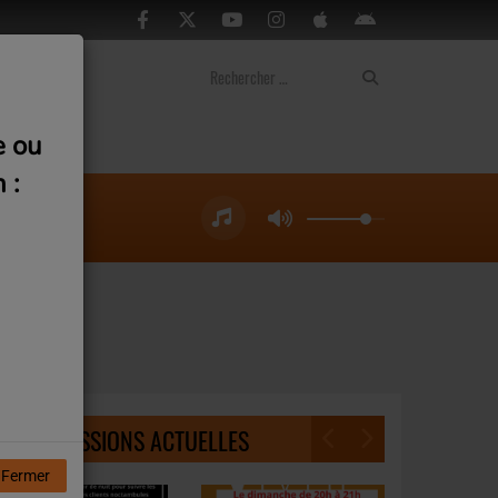
ontact
e ou
 :
ent
NOS ÉMISSIONS ACTUELLES
Fermer