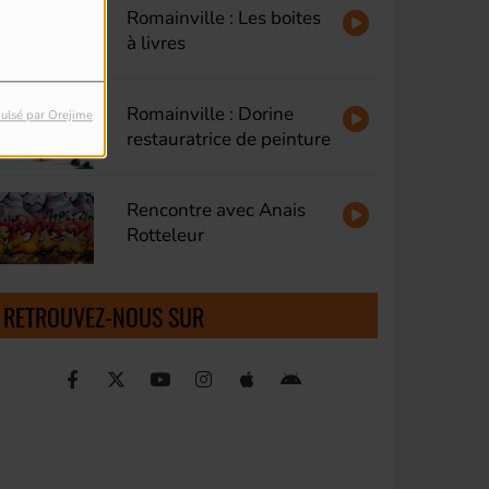
Romainville : Les boites
à livres
Romainville : Dorine
ulsé par Orejime
restauratrice de peinture
Rencontre avec Anais
Rotteleur
RETROUVEZ-NOUS SUR