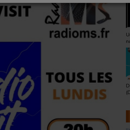
Une heure avant la
V
nuit (Dimanche 22h)
(
Défaire les idées
T
(Dimanche 21h)
b