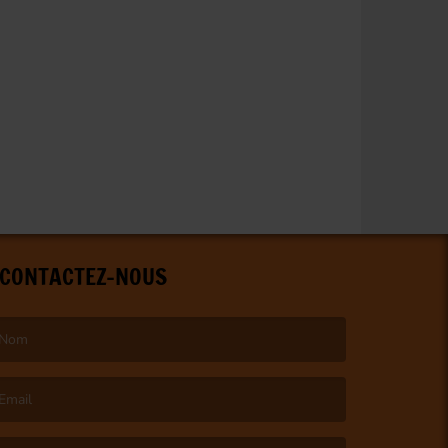
CONTACTEZ-NOUS
e nom est obligatoire. )
’email est obligatoire. )