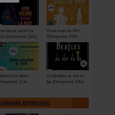
ivre avec le VIH
Club M's le Mix by
Dance Cl
Dimanche 20h)
David (Lundi, jeudi et
(Samedi 
samedi 23h)
o Beatles or not to
Fan de Funk (Samedi
Good Mor
e (Dimanche 19h)
21h)
(Samedi 
18h30)
DERNIERS REPORTAGES