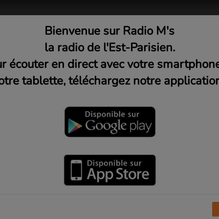
Bienvenue sur Radio M's
adio
Musique
Médias
C
la radio de l'Est-Parisien.
r écouter en direct avec votre smartphon
otre tablette, téléchargez notre application
ur le fil avec Maxence Doré