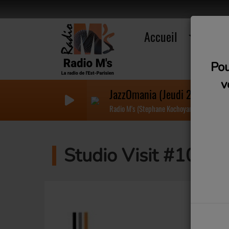
Accueil
R
Pou
v
JazzOmania (Jeudi 22h)
Radio M's (Stephane Kochoyan)
Studio Visit #10 - S