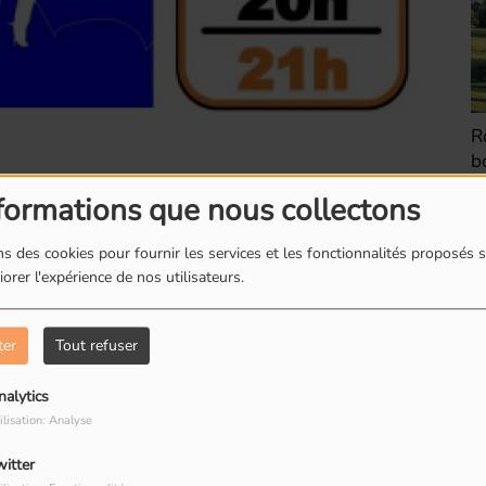
Romainville : Les
R
boites à livres
d
formations que nous collectons
s des cookies pour fournir les services et les fonctionnalités proposés s
orer l'expérience de nos utilisateurs.
Romainville : Dorine
R
ter
Tout refuser
restauratrice de
T
sticien, Maxence Doré.
peinture
R
nalytics
ilisation: Analyse
bout de l’île de France, au sein d’une banlieue
xence. Maxence Doré est un jeune homme élancé,
witter