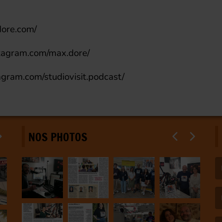
dore.com/
tagram.com/max.dore/
agram.com/studiovisit.podcast/
NOS PHOTOS
(L
(L