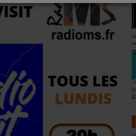
Une heure avant la
V
nuit (Dimanche 22h)
(
Défaire les idées
T
(Dimanche 21h)
b