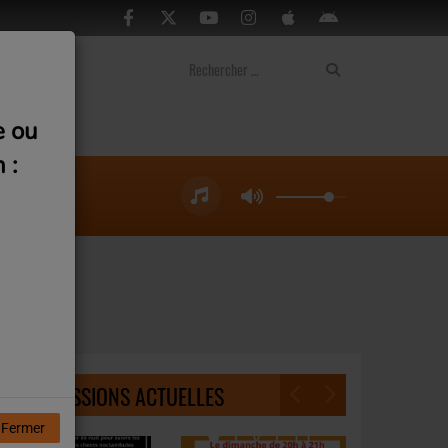
ontact
e ou
 :
NOS ÉMISSIONS ACTUELLES
Fermer