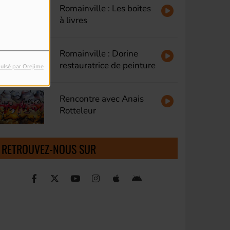
Romainville : Les boites
à livres
Romainville : Dorine
restauratrice de peinture
ulsé par Orejime
Rencontre avec Anais
Rotteleur
RETROUVEZ-NOUS SUR