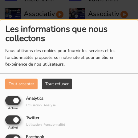
-
-
Associativement
Associativemen
AccessiJeux
Association
votre #27
votre #26
OPPERA
Les informations que nous
- Terrain
- Asso
Associativement
Associativemen
collectons
d'aventure
Sportive
votre #25
votre #24
La petite
et
Nous utilisons des cookies pour fournir les services et les
: La régie
: L'Union
plage de
Citoyenne
fonctionnalités proposés sur notre site et pour améliorer
du vélo
des
Bagnolet
l'expérience de nos utilisateurs.
de Pantin
Familles
Laïques
Tout accepter
Tout refuser
L'ÉQUIPE DE RADIO M'S
Analytics
Utilisation: Analyse
Activé
Twitter
Utilisation: Fonctionnalité
Activé
Facebook