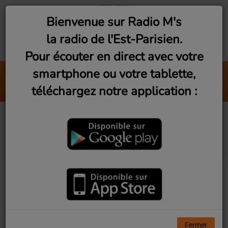
Bienvenue sur Radio M's
la radio de l'Est-Parisien.
Pour écouter en direct avec votre
smartphone ou votre tablette,
In The Stars
téléchargez notre application :
The Rolling Stones
Les Rencontres du
3ème Geek #10
Fermer