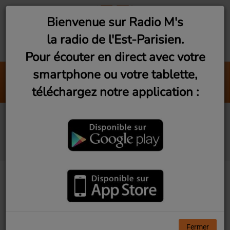
Bienvenue sur Radio M's
la radio de l'Est-Parisien.
Pour écouter en direct avec votre
smartphone ou votre tablette,
Ne m'Oublie Pas
téléchargez notre application :
La grande Sophie
Les Rencontres du
3ème Geek S2Ep4
Fermer