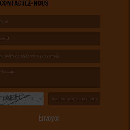
CONTACTEZ-NOUS
e nom est obligatoire. )
’email est obligatoire. )
e message est obligatoire. )
(Captcha invalide. )
Envoyer