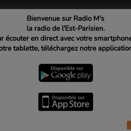
Bienvenue sur Radio M's
adio
Musique
Médias
C
la radio de l'Est-Parisien.
r écouter en direct avec votre smartphon
otre tablette, téléchargez notre application
#4 (Vendredi 22h)
autre #5 - Les frontières fran