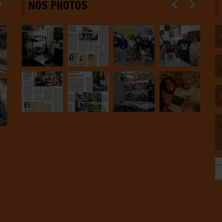
NOS PHOTOS
(L
(L
(L