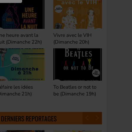
ivre avec le VIH
Club M's le Mix by
Dance Cl
Dimanche 20h)
David (Lundi, jeudi et
(Samedi 
samedi 23h)
o Beatles or not to
Fan de Funk (Samedi
Good Mor
e (Dimanche 19h)
21h)
(Samedi 
18h30)
DERNIERS REPORTAGES