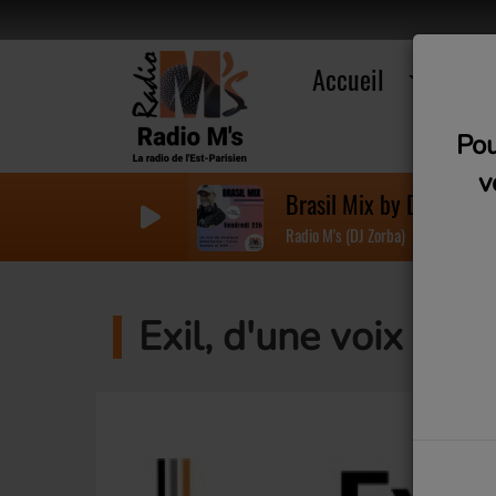
Accueil
R
Pou
v
Brasil Mix by DJ Zorba 
Radio M's (DJ Zorba)
Exil, d'une voix à l'