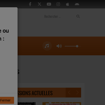
ontact
e ou
 :
çaises
NOS ÉMISSIONS ACTUELLES
Fermer