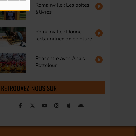
Romainville : Les boites
à livres
Romainville : Dorine
restauratrice de peinture
Rencontre avec Anais
Rotteleur
RETROUVEZ-NOUS SUR