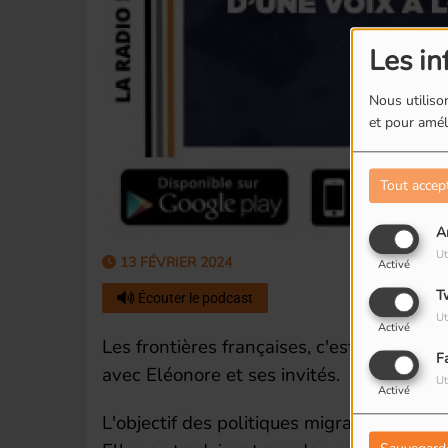
Les in
Nous utilison
et pour améli
Tout accep
A
Ut
13 FÉVRIER 2024
Activé
T
Écouter le podcast
Ut
Activé
Les frontières françaises, c'est la théma
F
avec Eléonore et ses invités.
Ut
Activé
L'objectif des politiques migratoires est 