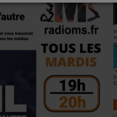
Une heure avant la
V
nuit (Dimanche 22h)
(
Défaire les idées
T
(Dimanche 21h)
b