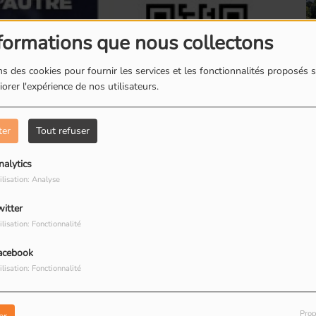
formations que nous collectons
s des cookies pour fournir les services et les fonctionnalités proposés s
orer l'expérience de nos utilisateurs.
Romainville : Les
boites à livres
ter
Tout refuser
nalytics
ilisation: Analyse
witter
Romainville : Dorine
ilisation: Fonctionnalité
restauratrice de
tique de cette 5ème émission qui est évoquée
peinture
acebook
ilisation: Fonctionnalité
bien de rendre les frontières plus hermétiques.
Prop