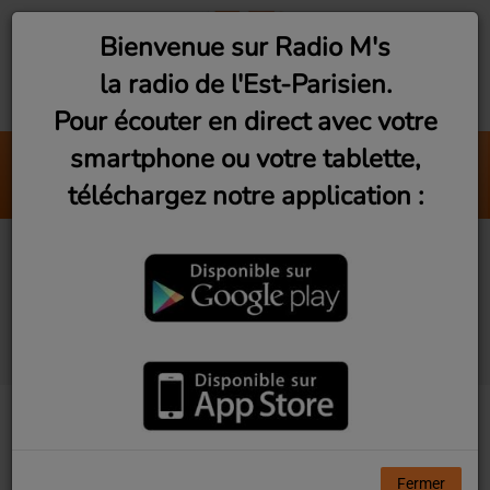
Bienvenue sur Radio M's
la radio de l'Est-Parisien.
Pour écouter en direct avec votre
smartphone ou votre tablette,
Nuit Néon
téléchargez notre application :
Andy Korg
Studio Visit #7 - Lâcher
prise avec Valentin
Abad
Fermer