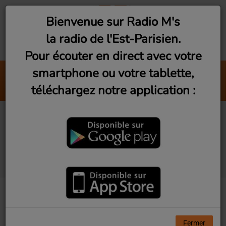
Bienvenue sur Radio M's
la radio de l'Est-Parisien.
Pour écouter en direct avec votre
smartphone ou votre tablette,
Flash Info
téléchargez notre application :
Chroniques
Studio Visit #20 - Zoom
émotionnel avec
Mathilde Polidori
Fermer