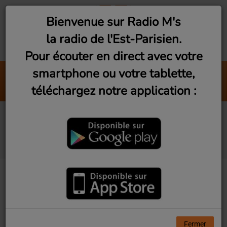
Bienvenue sur Radio M's
la radio de l'Est-Parisien.
Pour écouter en direct avec votre
smartphone ou votre tablette,
Montreuil : La DDEN
téléchargez notre application :
Radio M's (Franck)
Montreuil : A L'adresse
du jeu
Fermer