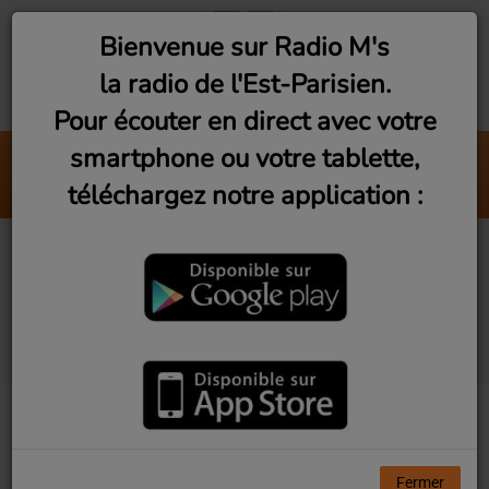
Bienvenue sur Radio M's
la radio de l'Est-Parisien.
Pour écouter en direct avec votre
smartphone ou votre tablette,
Montreuil : Association BPM
téléchargez notre application :
Radio M's (Tina)
Rencontre avec Pierre
Levent pour Scribe Cie
Les Comploteurs
Fermer