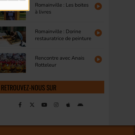
Romainville : Les boites
à livres
Romainville : Dorine
restauratrice de peinture
Rencontre avec Anais
Rotteleur
RETROUVEZ-NOUS SUR