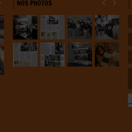
NOS PHOTOS
(L
(L
(L