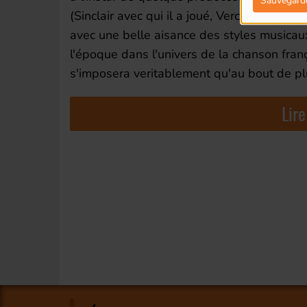
Sauvegard
(Sinclair avec qui il a joué, Vercoquin prés
avec une belle aisance des styles musicaux
l'époque dans l'univers de la chanson fran
s'imposera veritablement qu'au bout de plu
Lire