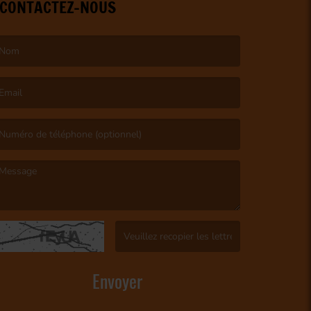
CONTACTEZ-NOUS
e nom est obligatoire. )
’email est obligatoire. )
e message est obligatoire. )
(Captcha invalide. )
Envoyer