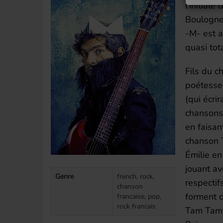
l'initial
Boulogne-
-M- est a
quasi tota
Fils du c
poétesse
(qui écri
chansons
en faisan
chanson 
Émilie en
jouant av
Genre
french, rock,
respectif
chanson
forment 
francaise, pop,
rock francais
Tam Tam 