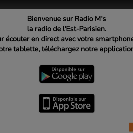
Bienvenue sur Radio M's
adio
Musique
Médias
C
la radio de l'Est-Parisien.
r écouter en direct avec votre smartphon
otre tablette, téléchargez notre application
Chedid est un auteur-compositeur-interprète de
çais, plus connu sous le pseudonyme de -M-,