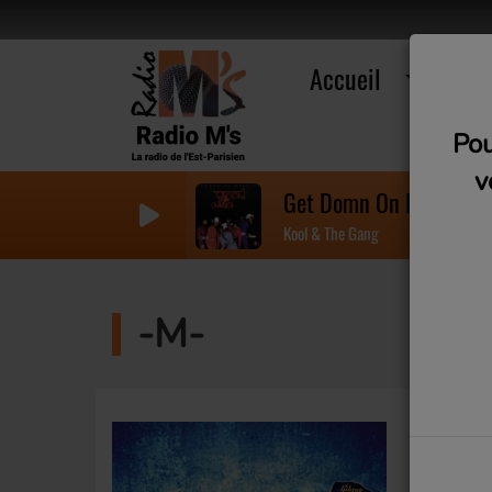
Accueil
R
Pou
v
Get Domn On It
Kool & The Gang
-M-
Mathieu 
rock fran