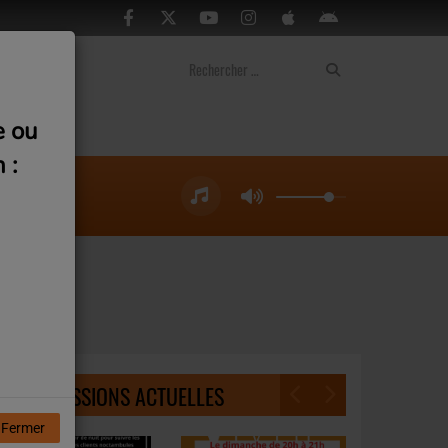
ontact
e ou
 :
NOS ÉMISSIONS ACTUELLES
Fermer