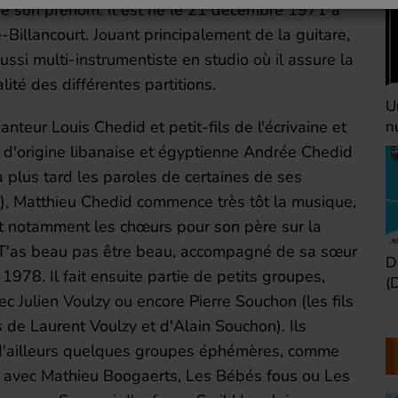
e de son prénom. Il est né le 21 décembre 1971 à
Billancourt. Jouant principalement de la guitare,
ussi multi-instrumentiste en studio où il assure la
lité des différentes partitions.
Une heure avant la
V
nuit (Dimanche 22h)
(
hanteur Louis Chedid et petit-fils de l'écrivaine et
 d'origine libanaise et égyptienne Andrée Chedid
ra plus tard les paroles de certaines de ses
), Matthieu Chedid commence très tôt la musique,
t notamment les chœurs pour son père sur la
T'as beau pas être beau, accompagné de sa sœur
Défaire les idées
T
 1978. Il fait ensuite partie de petits groupes,
(Dimanche 21h)
b
ec Julien Voulzy ou encore Pierre Souchon (les fils
s de Laurent Voulzy et d'Alain Souchon). Ils
d'ailleurs quelques groupes éphémères, comme
avec Mathieu Boogaerts, Les Bébés fous ou Les