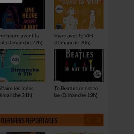
ivre avec le VIH
Club M's le Mix by
Dance Cl
Dimanche 20h)
David (Lundi, jeudi et
(Samedi 
samedi 23h)
o Beatles or not to
Fan de Funk (Samedi
Good Mor
e (Dimanche 19h)
21h)
(Samedi 
18h30)
DERNIERS REPORTAGES