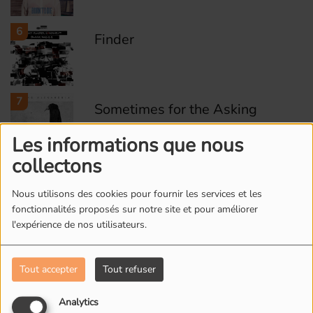
6
Finder
7
Sometimes for the Asking
Les informations que nous
collectons
8
I Just Grew Tired
Nous utilisons des cookies pour fournir les services et les
fonctionnalités proposés sur notre site et pour améliorer
l'expérience de nos utilisateurs.
9
Wonderfull life
Tout accepter
Tout refuser
Analytics
10