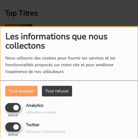
Top Titres
1
Le bonheur
Les informations que nous
collectons
Nous utilisons des cookies pour fournir les services et les
2
Je prends
fonctionnalités proposés sur notre site et pour améliorer
l'expérience de nos utilisateurs.
3
Tout accepter
Tout refuser
L' Eté Revient
Analytics
Utilisation: Analyse
Activé
4
Vilaine Canaille
Twitter
Utilisation: Fonctionnalité
Activé