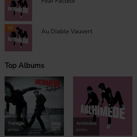
Fear Facteur
10
Au Diable Vauvert
Top Albums
Trafalgar
Archimède
pistes
pistes