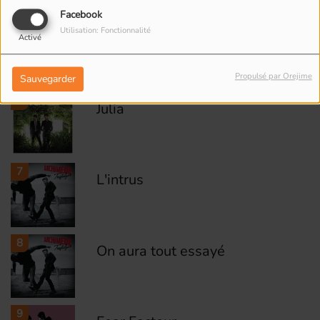
Facebook
5
Utilisation: Fonctionnalité
L'été revient
Activé
Propulsé par Orejime
Sauvegarder
6
Julia
7
L'intrus
8
On aura tout essayé
9