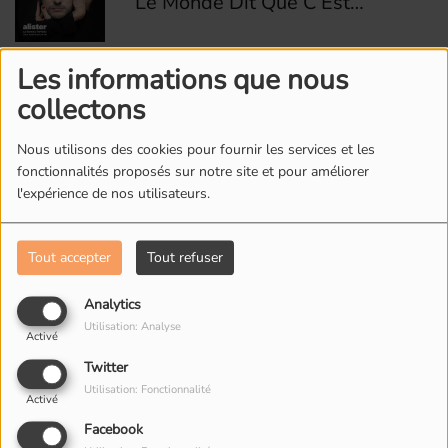
Le Monde Dit Que C’Est
Elle)
6
Quelque Chose Dans Mon
Les informations que nous
Verre
collectons
Nous utilisons des cookies pour fournir les services et les
7
Qu'est ce qu'on va faire de
fonctionnalités proposés sur notre site et pour améliorer
l'expérience de nos utilisateurs.
toi
Tout accepter
Tout refuser
8
Psycho Lover
Analytics
Utilisation: Analyse
Activé
9
Twitter
Bordel
Utilisation: Fonctionnalité
Activé
Facebook