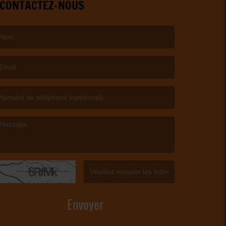
CONTACTEZ-NOUS
e nom est obligatoire. )
’email est obligatoire. )
e message est obligatoire. )
(Captcha invalide. )
Envoyer