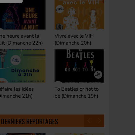
ivre avec le VIH
Club M's le Mix by
Dance Cl
Dimanche 20h)
David (Lundi, jeudi et
(Samedi 
samedi 23h)
o Beatles or not to
Fan de Funk (Samedi
Good Mor
e (Dimanche 19h)
21h)
(Samedi 
18h30)
DERNIERS REPORTAGES