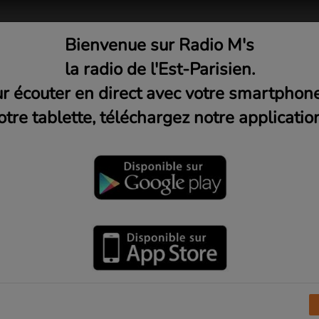
Bienvenue sur Radio M's
adio
Musique
Médias
C
la radio de l'Est-Parisien.
r écouter en direct avec votre smartphon
otre tablette, téléchargez notre application
France de tir à l'arc 18m
Avenir (Les Lilas)