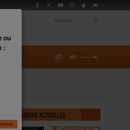
ontact
e ou
 :
NOS ÉMISSIONS ACTUELLES
Fermer