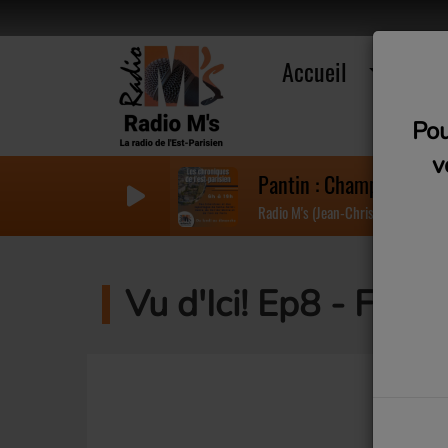
Accueil
R
Pou
v
Pantin : Championnat de 
Radio M's (Jean-Christophe)
Vu d'Ici! Ep8 - Fort 