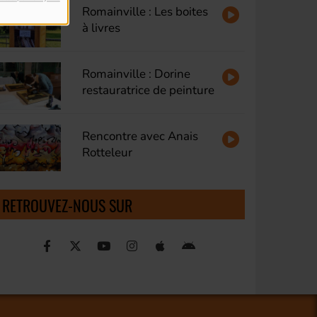
Romainville : Les boites
à livres
Romainville : Dorine
restauratrice de peinture
Rencontre avec Anais
Rotteleur
RETROUVEZ-NOUS SUR