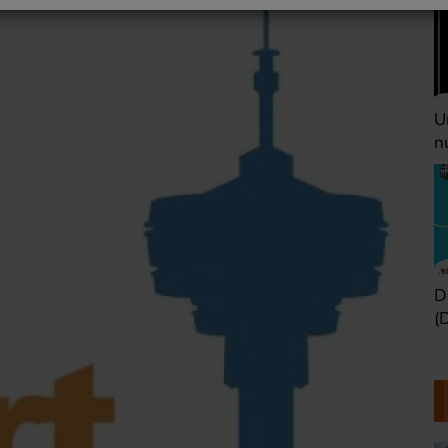
Une heure avant la
V
nuit (Dimanche 22h)
(
Défaire les idées
T
(Dimanche 21h)
b