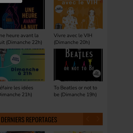
ivre avec le VIH
Club M's le Mix by
Dance Cl
Dimanche 20h)
David (Lundi, jeudi et
(Samedi 
samedi 23h)
o Beatles or not to
Fan de Funk (Samedi
Good Mor
e (Dimanche 19h)
21h)
(Samedi 
18h30)
DERNIERS REPORTAGES