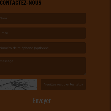
CONTACTEZ-NOUS
e nom est obligatoire. )
’email est obligatoire. )
e message est obligatoire. )
(Captcha invalide. )
Envoyer