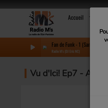
Accueil
R
Pou
v
Fan de Funk - 1 (Samedi 21h)
Radio M's (DJ Eric NC)
Vu d'Ici! Ep7 - Aide