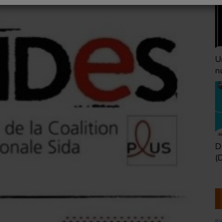
Une heure avant la
V
nuit (Dimanche 22h)
(
Défaire les idées
T
(Dimanche 21h)
b