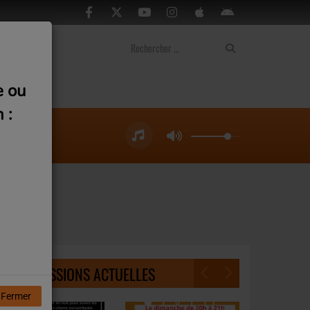
ontact
e ou
 :
NOS ÉMISSIONS ACTUELLES
Fermer