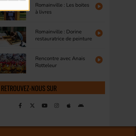
Romainville : Les boites
à livres
Romainville : Dorine
restauratrice de peinture
Rencontre avec Anais
Rotteleur
RETROUVEZ-NOUS SUR