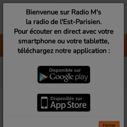
Bienvenue sur Radio M's
la radio de l'Est-Parisien.
Pour écouter en direct avec votre
smartphone ou votre tablette,
Sorry Seems To Be The Harde
téléchargez notre application :
Elton John
Vu d'Ici! Ep2 - La
Ruffinerie de Montreuil
Fermer