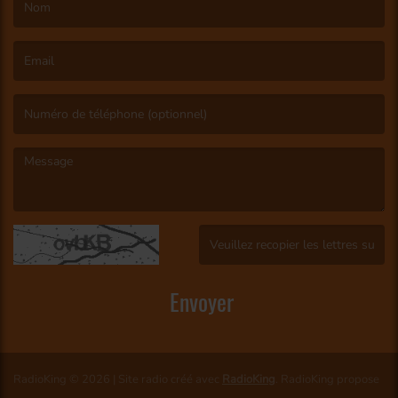
(Le nom est obligatoire. )
(L’email est obligatoire. )
(Le message est obligatoire. )
(Captcha invalide. )
Envoyer
RadioKing © 2026 | Site radio créé avec
RadioKing
. RadioKing propose