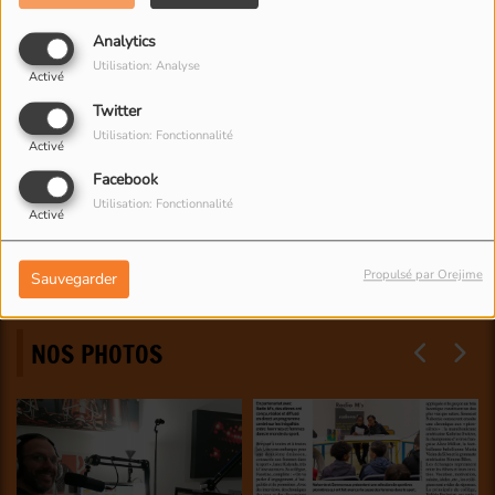
Analytics
Utilisation: Analyse
Activé
Twitter
Utilisation: Fonctionnalité
Activé
Facebook
Utilisation: Fonctionnalité
Activé
Propulsé par Orejime
Sauvegarder
NOS PHOTOS