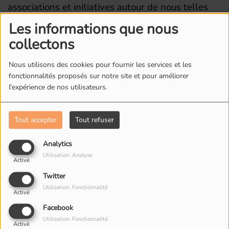
associations et initiatives autour de nous telles
que
Attac93
,
Agrista
,
les Castors Bios
, le
Les informations que nous
collectif
Cantine Nouvelle
, le réseau
Amap Ile de
collectons
France
…
Nous utilisons des cookies pour fournir les services et les
fonctionnalités proposés sur notre site et pour améliorer
l'expérience de nos utilisateurs.
L'ÉQUIPE DE RADIO M'S
Tout accepter
Tout refuser
Analytics
Utilisation: Analyse
Activé
Twitter
Utilisation: Fonctionnalité
Activé
Facebook
Utilisation: Fonctionnalité
Activé