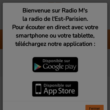
Bienvenue sur Radio M's
la radio de l'Est-Parisien.
Pour écouter en direct avec votre
smartphone ou votre tablette,
Play That Funky Music
téléchargez notre application :
Wild Cherry
Vu d'Ici! Ep15 - Justice
alimentaire Montreuil
Fermer