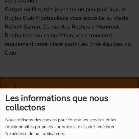
vous attend !
Garçon ou fille, très jeune ou un peu plus âgé, le
Rugby Club Montreuillois vous accueille au stade
Robert Barran, 21 rue des Roches à Montreuil.
Rugby loisir ou compétition, vous trouverez
rapidement votre place parmi les onze équipes du
Club.
L'ÉQUIPE DE RADIO M'S
Les informations que nous
collectons
Nous utilisons des cookies pour fournir les services et les
fonctionnalités proposés sur notre site et pour améliorer
l'expérience de nos utilisateurs.