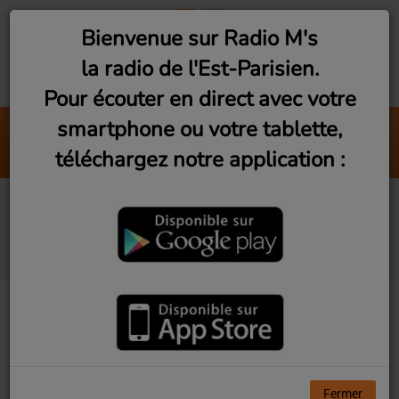
Bienvenue sur Radio M's
la radio de l'Est-Parisien.
Pour écouter en direct avec votre
smartphone ou votre tablette,
Brasil Mix by DJ Zorba #4 (V
téléchargez notre application :
Radio M's (DJ Zorba)
Vu d'Ici! Ep1 - Rugby
Club Montreuillois
Fermer