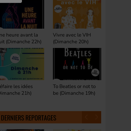
ivre avec le VIH
Club M's le Mix by
Dance Cl
Dimanche 20h)
David (Lundi, jeudi et
(Samedi 
samedi 23h)
o Beatles or not to
Fan de Funk (Samedi
Good Mor
e (Dimanche 19h)
21h)
(Samedi 
18h30)
DERNIERS REPORTAGES