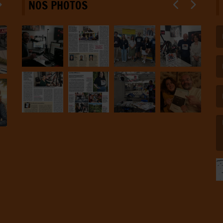
NOS PHOTOS
(L
(L
(L