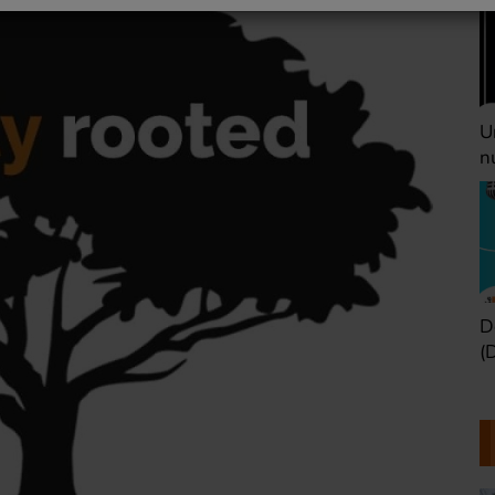
Une heure avant la
V
nuit (Dimanche 22h)
(
Défaire les idées
T
(Dimanche 21h)
b