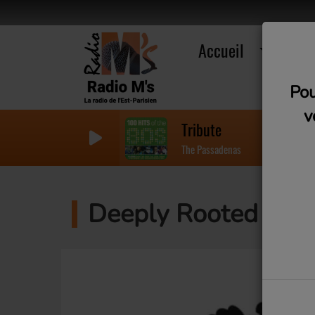
Accueil
R
Pou
v
Tribute
The Passadenas
Deeply Rooted #3 : 