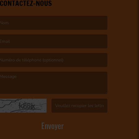
CONTACTEZ-NOUS
e nom est obligatoire. )
’email est obligatoire. )
e message est obligatoire. )
(Captcha invalide. )
Envoyer