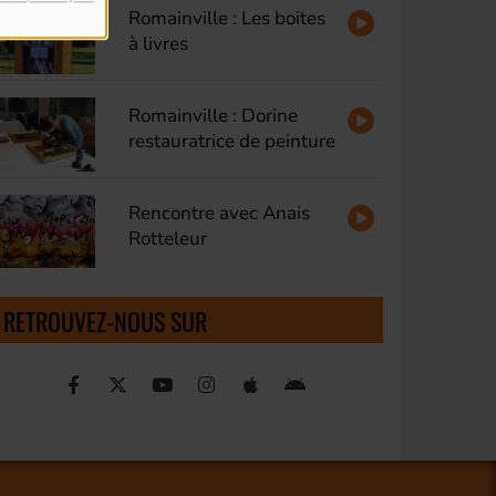
Romainville : Les boites
à livres
Romainville : Dorine
restauratrice de peinture
Rencontre avec Anais
Rotteleur
RETROUVEZ-NOUS SUR