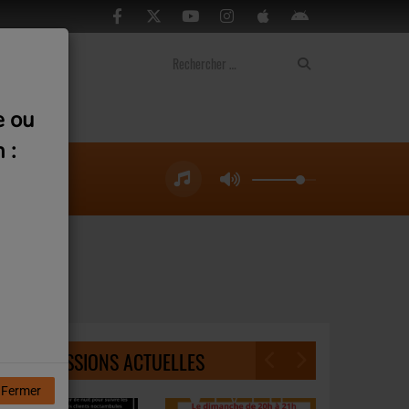
ontact
e ou
 :
NOS ÉMISSIONS ACTUELLES
Fermer