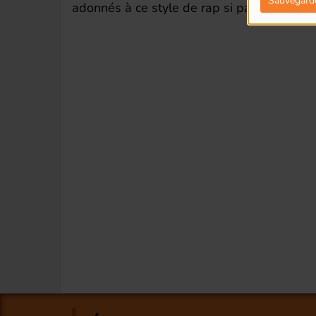
Sauvegard
adonnés à ce style de rap si particulier, to