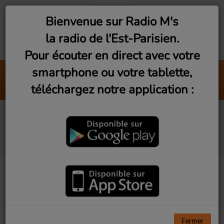
Bienvenue sur Radio M's
la radio de l'Est-Parisien.
Pour écouter en direct avec votre
smartphone ou votre tablette,
Contre-Soirée
téléchargez notre application :
St Graal
Deeply Rooted #1 :
Screwed Up in Houston
Fermer