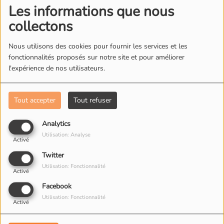
encore bien présent aujourd’hui, à Houston et
Les informations que nous
même ailleurs.
collectons
Nous utilisons des cookies pour fournir les services et les
fonctionnalités proposés sur notre site et pour améliorer
l'expérience de nos utilisateurs.
L'ÉQUIPE DE RADIO M'S
Tout accepter
Tout refuser
Analytics
Utilisation: Analyse
Activé
Twitter
Utilisation: Fonctionnalité
Activé
Facebook
Utilisation: Fonctionnalité
Activé