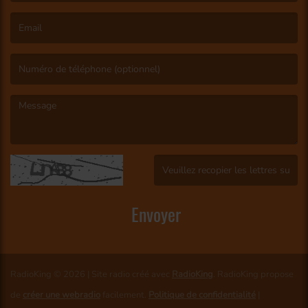
(Le nom est obligatoire. )
(L’email est obligatoire. )
(Le message est obligatoire. )
(Captcha invalide. )
Envoyer
RadioKing © 2026 | Site radio créé avec
RadioKing
. RadioKing propose
de
créer une webradio
facilement.
Politique de confidentialité
|