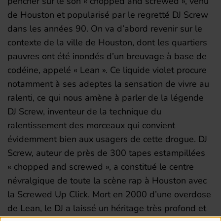
pencher sur le son « chopped and screwed », venu
de Houston et popularisé par le regretté DJ Screw
dans les années 90. On va d’abord revenir sur le
contexte de la ville de Houston, dont les quartiers
pauvres ont été inondés d’un breuvage à base de
codéine, appelé « Lean ». Ce liquide violet procure
notamment à ses adeptes la sensation de vivre au
ralenti, ce qui nous amène à parler de la légende
DJ Screw, inventeur de la technique du
ralentissement des morceaux qui convient
évidemment bien aux usagers de cette drogue. DJ
Screw, auteur de près de 300 tapes estampillées
« chopped and screwed », a constitué le centre
névralgique de toute la scène rap à Houston avec
la Screwed Up Click. Mort en 2000 d’une overdose
de Lean, le DJ a laissé un héritage très profond et