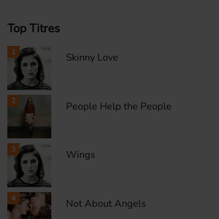
Top Titres
1
Skinny Love
2
People Help the People
3
Wings
4
Not About Angels