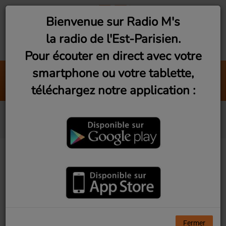
Bienvenue sur Radio M's
la radio de l'Est-Parisien.
Pour écouter en direct avec votre
smartphone ou votre tablette,
Sorry I'm Here For Someone Else
téléchargez notre application :
Benson Boone
Birdy
Fermer