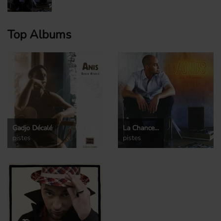
Top Albums
Gadjo Décalé
La Chance...
pistes
pistes