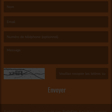
(Le nom est obligatoire. )
(L’email est obligatoire. )
(Le message est obligatoire. )
(Captcha invalide. )
Envoyer
RadioKing © 2026 | Site radio créé avec
RadioKing
. RadioKing propose