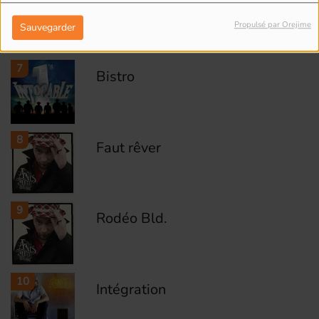
José
Propulsé par Orejime
Sauvegarder
7
Bistro
8
Faut rêver
9
Rodéo Bld.
10
Intégration