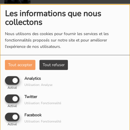
Les informations que nous
2
Avec le vent
collectons
Nous utilisons des cookies pour fournir les services et les
fonctionnalités proposés sur notre site et pour améliorer
3
Reggablues
l'expérience de nos utilisateurs.
Tout accepter
Tout refuser
4
Dans Tes Yeux
Analytics
Utilisation: Analyse
Activé
Twitter
5
Mon Métro
Utilisation: Fonctionnalité
Activé
Facebook
Utilisation: Fonctionnalité
Activé
6